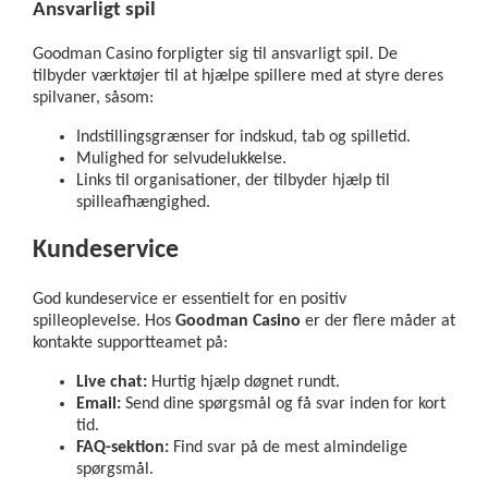
Ansvarligt spil
Goodman Casino forpligter sig til ansvarligt spil. De
tilbyder værktøjer til at hjælpe spillere med at styre deres
spilvaner, såsom:
Indstillingsgrænser for indskud, tab og spilletid.
Mulighed for selvudelukkelse.
Links til organisationer, der tilbyder hjælp til
spilleafhængighed.
Kundeservice
God kundeservice er essentielt for en positiv
spilleoplevelse. Hos
Goodman Casino
er der flere måder at
kontakte supportteamet på:
Live chat:
Hurtig hjælp døgnet rundt.
Email:
Send dine spørgsmål og få svar inden for kort
tid.
FAQ-sektion:
Find svar på de mest almindelige
spørgsmål.