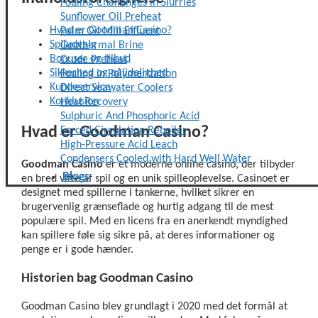
Fouling Challenges in Slurries
Sunflower Oil Preheat
Hvad er Goodman Casino?
Palm Oil Mill Effluent
Spiludvalg
Geothermal Brine
Bonuser og tilbud
Crude Preheat
Sikkerhed og pålidelighed
Fouling in Polymerization
Kundeservice
Direct Seawater Coolers
Konklusion
Heat Recovery
Sulphuric And Phosphoric Acid
Hvad er Goodman Casino?
Forced Circulation Reboiler
High-Pressure Acid Leach
Condensers Cooled with Hard Well Water
Goodman Casino
er et moderne online casino, der tilbyder
Blogs
en bred vifte af spil og en unik spilleoplevelse. Casinoet er
designet med spillerne i tankerne, hvilket sikrer en
brugervenlig grænseflade og hurtig adgang til de mest
populære spil. Med en licens fra en anerkendt myndighed
kan spillere føle sig sikre på, at deres informationer og
penge er i gode hænder.
Historien bag Goodman Casino
Goodman Casino blev grundlagt i 2020 med det formål at