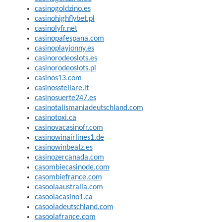
casinogoldzino.es
casinohighflybet.pl
casinolyfr.net
casinopafespana.com
casinoplayjonny.es
casinorodeoslots.es
casinorodeoslots.pl
casinos13.com
casinosstellare.it
casinosuerte247.es
casinotalismaniadeutschland.com
casinotoxi.ca
casinovacasinofr.com
casinowinairlines1.de
casinowinbeatz.es
casinozercanada.com
casombiecasinode.com
casombiefrance.com
casoolaaustralia.com
casoolacasino1.ca
casooladeutschland.com
casoolafrance.com