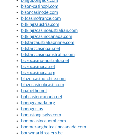
bingobongauk.com
bison-casinopl.com
bisoncasinode.com
bitcasinofrance.com
bitkingzaustria.com
bitkingzcasinoaustralian.com
bitkingzcasinocanada.com
bitstarzaustraliaonline.com
bitstarzcasinoau.net
bitstarzcasinoaustralia.com
bizzocasino-australia.net
bizzocasinoca.net
bizzocasinoca.org
blaze-casino-chile.com
blazecasinobrasil.com
boabethu.net
bobcasinocanada.net
bodogcanada.org
bodogus.us
bonuskongswiss.com
boomcasinosuomi.com
boomerangbetcasinocanada.com
bouwmarktrosiers.be