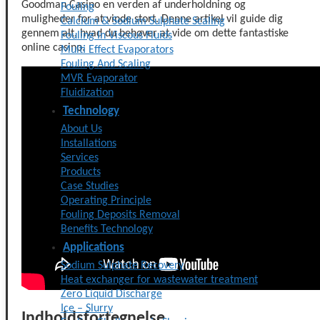
Goodman Casino en verden af underholdning og
Fouling
muligheder for at vinde stort. Denne artikel vil guide dig
Calcium & Sodium Sulphate Scaling
gennem alt, hvad du behøver at vide om dette fantastiske
Fouling In Viscous Fluids
online casino.
Multi Effect Evaporators
Fouling And Scaling
MVR Evaporator
Fluidization
Technology
About Us
Installations
Services
Products
Case Studies
Operating Principle
Fouling Deposits Removal
Benefits Technology
Applications
Sodium Sulphate Recovery
Heat exchanger for wastewater treatment
Zero Liquid Discharge
Ice – Slurry
Indholdsfortegnelse