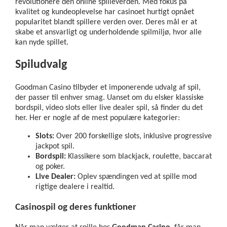
revolutionere den online spilleverden. Med fokus på
kvalitet og kundeoplevelse har casinoet hurtigt opnået
popularitet blandt spillere verden over. Deres mål er at
skabe et ansvarligt og underholdende spilmiljø, hvor alle
kan nyde spillet.
Spiludvalg
Goodman Casino tilbyder et imponerende udvalg af spil,
der passer til enhver smag. Uanset om du elsker klassiske
bordspil, video slots eller live dealer spil, så finder du det
her. Her er nogle af de mest populære kategorier:
Slots:
Over 200 forskellige slots, inklusive progressive
jackpot spil.
Bordspil:
Klassikere som blackjack, roulette, baccarat
og poker.
Live Dealer:
Oplev spændingen ved at spille mod
rigtige dealere i realtid.
Casinospil og deres funktioner