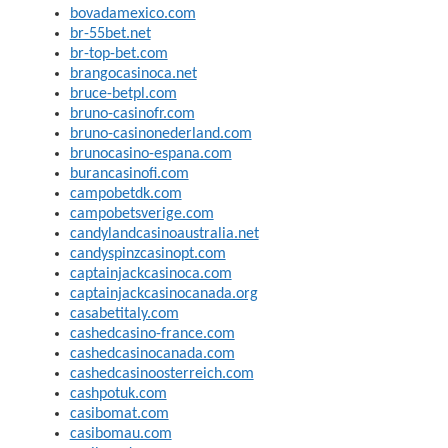
bovadamexico.com
br-55bet.net
br-top-bet.com
brangocasinoca.net
bruce-betpl.com
bruno-casinofr.com
bruno-casinonederland.com
brunocasino-espana.com
burancasinofi.com
campobetdk.com
campobetsverige.com
candylandcasinoaustralia.net
candyspinzcasinopt.com
captainjackcasinoca.com
captainjackcasinocanada.org
casabetitaly.com
cashedcasino-france.com
cashedcasinocanada.com
cashedcasinoosterreich.com
cashpotuk.com
casibomat.com
casibomau.com