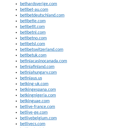
bethardsverige.com
betibet-au.com
betibetdeutschland.com
betibetie.com
betibetit.com
betibetnl.com
betibetno.com
betibetsl.com
betibetswitzerland.com
betibetuk.com
betiniacasinocanada.com
betiniafinland.com
betiniahungary.com
betiniaus.us
betking-uk.com
betkingespana.com
betkingnigeria.com
betkinguae.com
betlive-france.com
betlive-ge.com
betlivebelgium.com
betlivecs.com