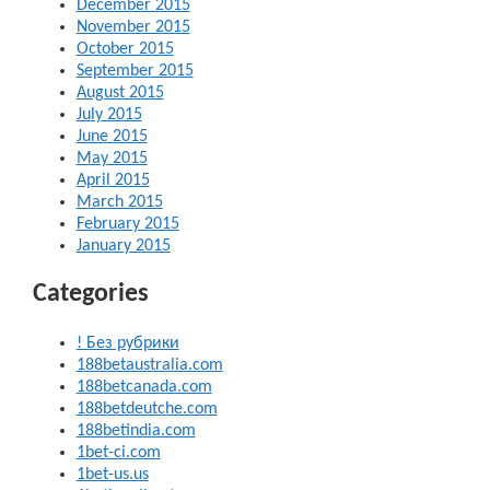
December 2015
November 2015
October 2015
September 2015
August 2015
July 2015
June 2015
May 2015
April 2015
March 2015
February 2015
January 2015
Categories
! Без рубрики
188betaustralia.com
188betcanada.com
188betdeutche.com
188betindia.com
1bet-ci.com
1bet-us.us