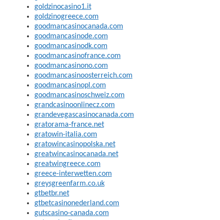
goldzinocasino1.it
goldzinogreece.com
goodmancasinocanada.com
goodmancasinode.com
goodmancasinodk.com
goodmancasinofrance.com
goodmancasinono.com
goodmancasinoosterreich.com
goodmancasinopl.com
goodmancasinoschweiz.com
grandcasinoonlinecz.com
grandevegascasinocanada.com
gratorama-france.net
gratowin-italia.com
gratowincasinopolska.net
greatwincasinocanada.net
greatwingreece.com
greece-interwetten.com
greysgreenfarm.co.uk
gtbetbr.net
gtbetcasinonederland.com
gutscasino-canada.com