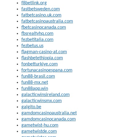
f8betlink.org
fastbetsweden.com
fatbetcasino.uk.com
fatbetcasinoaustralia.com
fbetcasinocanada.com
fbsrealtyhq.com
fezbetitalia.com
fezbetus.us
flagman-casino-at.com
flashbetethiopia.com
fonbetturkiye.com
fortunacasinoespana.com
fun88-brasil.com
fun88-mx.net
fun88app.win
galacticwinsireland.com
galacticwinsmx.com
galgito.be
gamdomcasinoaustralia.net
gamdomcasinocanada.com
gametwist-hu.com
gametwistde.com