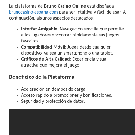
La plataforma de
Bruno Casino Online
está diseñada
brunocasino-espana.com
para ser intuitiva y fácil de usar. A
continuación, algunos aspectos destacados:
Interfaz Amigable:
Navegación sencilla que permite
a los jugadores encontrar rápidamente sus juegos
favoritos.
Compatibilidad Móvil:
Juega desde cualquier
dispositivo, ya sea un smartphone o una tablet.
Gráficos de Alta Calidad:
Experiencia visual
atractiva que mejora el juego.
Beneficios de la Plataforma
Aceleración en tiempos de carga.
Acceso rápido a promociones y bonificaciones.
Seguridad y protección de datos.