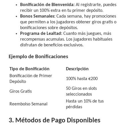
Bonificación de Bienvenida:
Al registrarte, puedes
recibir un 100% extra en tu primer depósito.
Bonos Semanales:
Cada semana, hay promociones
que permiten a los jugadores obtener giros gratis o
bonificaciones sobre depósitos.
Programa de Lealtad:
Cuanto más juegues, más
recompensas acumulas. Los jugadores habituales
disfrutan de beneficios exclusivos.
Ejemplo de Bonificaciones
Tipo de Bonificación
Descripción
Bonificación de Primer
100% hasta €200
Depósito
50 Giros en slots
Giros Gratis
seleccionados
Hasta un 10% de tus
Reembolso Semanal
pérdidas
3. Métodos de Pago Disponibles