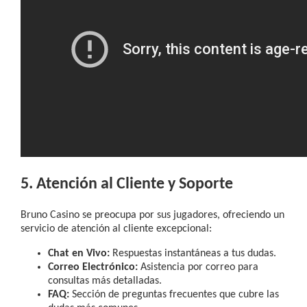
5. Atención al Cliente y Soporte
Bruno Casino se preocupa por sus jugadores, ofreciendo un
servicio de atención al cliente excepcional:
Chat en Vivo:
Respuestas instantáneas a tus dudas.
Correo Electrónico:
Asistencia por correo para
consultas más detalladas.
FAQ:
Sección de preguntas frecuentes que cubre las