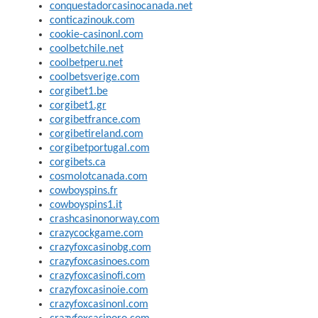
conquestadorcasinocanada.net
conticazinouk.com
cookie-casinonl.com
coolbetchile.net
coolbetperu.net
coolbetsverige.com
corgibet1.be
corgibet1.gr
corgibetfrance.com
corgibetireland.com
corgibetportugal.com
corgibets.ca
cosmolotcanada.com
cowboyspins.fr
cowboyspins1.it
crashcasinonorway.com
crazycockgame.com
crazyfoxcasinobg.com
crazyfoxcasinoes.com
crazyfoxcasinofi.com
crazyfoxcasinoie.com
crazyfoxcasinonl.com