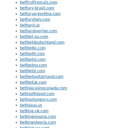
betfirstfrancais.com
betfury-brasil.com
betfuryargentina.com
betfuryitaly.com
bethard.us
bethardsverige.com
betibet-au.com
betibetdeutschland.com
betibetie.com
betibetit.com
betibetnl.com
betibetno.com
betibetsl.com
betibetswitzerland.com
betibetuk.com
betiniacasinocanada.com
betiniafinland.com
betiniahungary.com
betiniaus.us
betking-uk.com
betkingespana.com
betkingnigeria.com