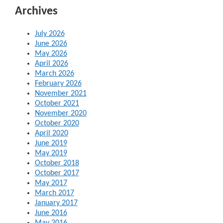
Archives
July 2026
June 2026
May 2026
April 2026
March 2026
February 2026
November 2021
October 2021
November 2020
October 2020
April 2020
June 2019
May 2019
October 2018
October 2017
May 2017
March 2017
January 2017
June 2016
May 2016