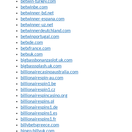
betwin-turkey.com
betwinbe.com
betwinner-bd.net
betwinner-espana.com
betwinner-uz.net
betwinnerdeutchland.com
betwinportugal.com
betxde.com
betxfrance.com
betxuk.com
bigbassbonanzaslot.uk.com
bigbasssplash.uk.com
billionairecasinoaustralia.com
billionairespin-au.com
billionairespin1.be
billionairespin1.cz
billionairespincasino.org
billionairespins.pl
billionairespins1.de
billionairespins1.es
billionairespins1.fr
billybetsgreece.com
bingo-billyuk.com