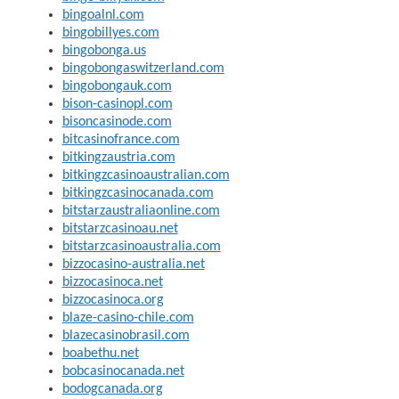
bingoalnl.com
bingobillyes.com
bingobonga.us
bingobongaswitzerland.com
bingobongauk.com
bison-casinopl.com
bisoncasinode.com
bitcasinofrance.com
bitkingzaustria.com
bitkingzcasinoaustralian.com
bitkingzcasinocanada.com
bitstarzaustraliaonline.com
bitstarzcasinoau.net
bitstarzcasinoaustralia.com
bizzocasino-australia.net
bizzocasinoca.net
bizzocasinoca.org
blaze-casino-chile.com
blazecasinobrasil.com
boabethu.net
bobcasinocanada.net
bodogcanada.org