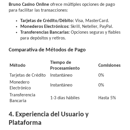
Bruno Casino Online
ofrece múltiples opciones de pago
para facilitar las transacciones:
Tarjetas de Crédito/Débito:
Visa, MasterCard.
Monederos Electrónicos:
Skrill, Neteller, PayPal.
Transferencias Bancarias:
Opciones seguras y fiables
para depósitos y retiros.
Comparativa de Métodos de Pago
Tiempo de
Método
Comisiones
Procesamiento
Tarjetas de Crédito
Instantáneo
0%
Monedero
Instantáneo
0%
Electrónico
Transferencia
1-3 días hábiles
Hasta 5%
Bancaria
4. Experiencia del Usuario y
Plataforma