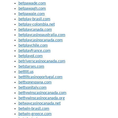
betpawade.com
betpawagh.com
betpawaie.com
betplay-brasil.com
betplay-colombia.net
betplaycanada.com
betplaycasinoaustralia.com
betplaycasinocanada.com
betplaychile.com
betplayfrance.com
betplaypl.com
betriverscasinocanada.com
betstarses.com
bettilt.us
bettiltcasinoportugal.com
bettsonespana.com
bettsonitaly.com
bettywinscasinocanada.com
bettywinscasinocanada.org
betwaycasinocanada.net
betwin-brasil.com
betwin-greece.com