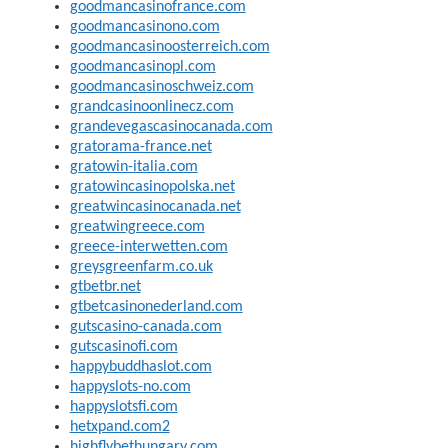
goodmancasinofrance.com
goodmancasinono.com
goodmancasinoosterreich.com
goodmancasinopl.com
goodmancasinoschweiz.com
grandcasinoonlinecz.com
grandevegascasinocanada.com
gratorama-france.net
gratowin-italia.com
gratowincasinopolska.net
greatwincasinocanada.net
greatwingreece.com
greece-interwetten.com
greysgreenfarm.co.uk
gtbetbr.net
gtbetcasinonederland.com
gutscasino-canada.com
gutscasinofi.com
happybuddhaslot.com
happyslots-no.com
happyslotsfi.com
hetxpand.com2
highflybethungary.com