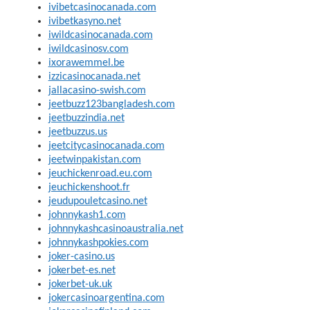
ivibetcasinocanada.com
ivibetkasyno.net
iwildcasinocanada.com
iwildcasinosv.com
ixorawemmel.be
izzicasinocanada.net
jallacasino-swish.com
jeetbuzz123bangladesh.com
jeetbuzzindia.net
jeetbuzzus.us
jeetcitycasinocanada.com
jeetwinpakistan.com
jeuchickenroad.eu.com
jeuchickenshoot.fr
jeudupouletcasino.net
johnnykash1.com
johnnykashcasinoaustralia.net
johnnykashpokies.com
joker-casino.us
jokerbet-es.net
jokerbet-uk.uk
jokercasinoargentina.com