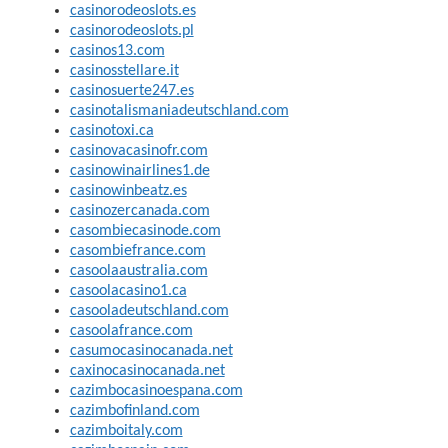
casinorodeoslots.es
casinorodeoslots.pl
casinos13.com
casinosstellare.it
casinosuerte247.es
casinotalismaniadeutschland.com
casinotoxi.ca
casinovacasinofr.com
casinowinairlines1.de
casinowinbeatz.es
casinozercanada.com
casombiecasinode.com
casombiefrance.com
casoolaaustralia.com
casoolacasino1.ca
casooladeutschland.com
casoolafrance.com
casumocasinocanada.net
caxinocasinocanada.net
cazimbocasinoespana.com
cazimbofinland.com
cazimboitaly.com