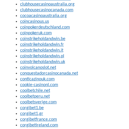
clubhousecasinoaustralia.org
clubhousecasinocanada.com
cocoacasinoaustralia.org
coincasinous.us
coinpokerdeutschland.com
coinpokeruk.com
coinstrikeholdandwin.be
coinstrikeholdandwin.fr
coinstrikeholdandwin.it
coinstrikeholdandwin.pl
coinstrikeholdandwin.uk
coinvolcanoslot.net
conquestadorcasinocanada.net
conticazinouk.com
cookie-casinonl.com
coolbetchile.net
coolbetperu.net
coolbetsverige.com
corgibet1.be
corgibet1.gr
corgibetfrance.com
corgibetireland.com