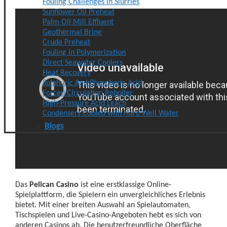
Fouling Challenges in Slurries
Sunflower Oil Preheat
Palm Oil Mill Effluent
Geothermal Brine
Crude Preheat
Fouling in Polymerization
Direct Seawater Coolers
Heat Recovery
Sulphuric And Phosphoric Acid
Forced Circulation Reboiler
High-Pressure Acid Leach
Condensers Cooled with Hard Well Water
Blogs
Das
Pelican Casino
ist eine erstklassige Online-
Spielplattform, die Spielern ein unvergleichliches Erlebnis
bietet. Mit einer breiten Auswahl an Spielautomaten,
Tischspielen und Live-Casino-Angeboten hebt es sich von
anderen Casinos ab. Die benutzerfreundliche Oberfläche