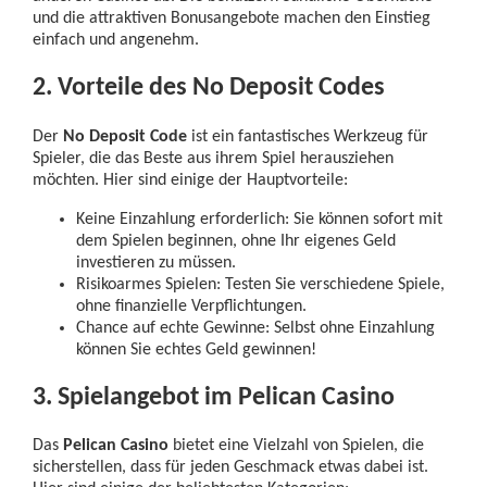
und die attraktiven Bonusangebote machen den Einstieg
einfach und angenehm.
2. Vorteile des No Deposit Codes
Der
No Deposit Code
ist ein fantastisches Werkzeug für
Spieler, die das Beste aus ihrem Spiel herausziehen
möchten. Hier sind einige der Hauptvorteile:
Keine Einzahlung erforderlich: Sie können sofort mit
dem Spielen beginnen, ohne Ihr eigenes Geld
investieren zu müssen.
Risikoarmes Spielen: Testen Sie verschiedene Spiele,
ohne finanzielle Verpflichtungen.
Chance auf echte Gewinne: Selbst ohne Einzahlung
können Sie echtes Geld gewinnen!
3. Spielangebot im Pelican Casino
Das
Pelican Casino
bietet eine Vielzahl von Spielen, die
sicherstellen, dass für jeden Geschmack etwas dabei ist.