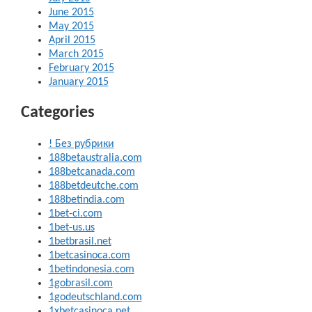
June 2015
May 2015
April 2015
March 2015
February 2015
January 2015
Categories
! Без рубрики
188betaustralia.com
188betcanada.com
188betdeutche.com
188betindia.com
1bet-ci.com
1bet-us.us
1betbrasil.net
1betcasinoca.com
1betindonesia.com
1gobrasil.com
1godeutschland.com
1xbetcasinoca.net