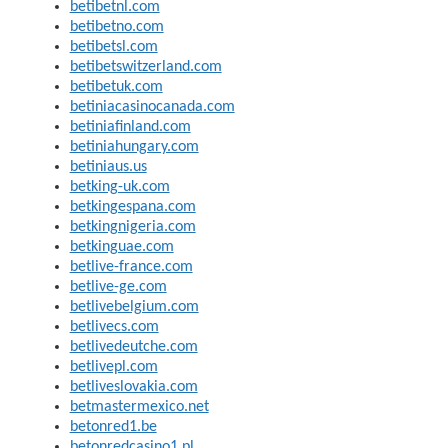
betibetnl.com
betibetno.com
betibetsl.com
betibetswitzerland.com
betibetuk.com
betiniacasinocanada.com
betiniafinland.com
betiniahungary.com
betiniaus.us
betking-uk.com
betkingespana.com
betkingnigeria.com
betkinguae.com
betlive-france.com
betlive-ge.com
betlivebelgium.com
betlivecs.com
betlivedeutche.com
betlivepl.com
betliveslovakia.com
betmastermexico.net
betonred1.be
betonredcasino1.pl