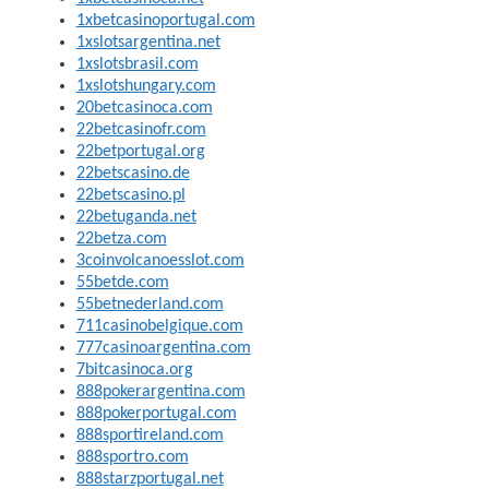
1xbetcasinoportugal.com
1xslotsargentina.net
1xslotsbrasil.com
1xslotshungary.com
20betcasinoca.com
22betcasinofr.com
22betportugal.org
22betscasino.de
22betscasino.pl
22betuganda.net
22betza.com
3coinvolcanoesslot.com
55betde.com
55betnederland.com
711casinobelgique.com
777casinoargentina.com
7bitcasinoca.org
888pokerargentina.com
888pokerportugal.com
888sportireland.com
888sportro.com
888starzportugal.net