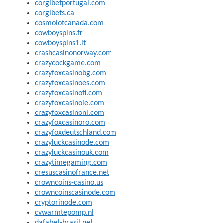
corgibetportugal.com
corgibets.ca
cosmolotcanada.com
cowboyspins.fr
cowboyspins1.it
crashcasinonorway.com
crazycockgame.com
crazyfoxcasinobg.com
crazyfoxcasinoes.com
crazyfoxcasinofi.com
crazyfoxcasinoie.com
crazyfoxcasinonl.com
crazyfoxcasinoro.com
crazyfoxdeutschland.com
crazyluckcasinode.com
crazyluckcasinouk.com
crazytimegaming.com
cresuscasinofrance.net
crowncoins-casino.us
crowncoinscasinode.com
cryptorinode.com
cvwarmtepomp.nl
dafabet-brasil.net