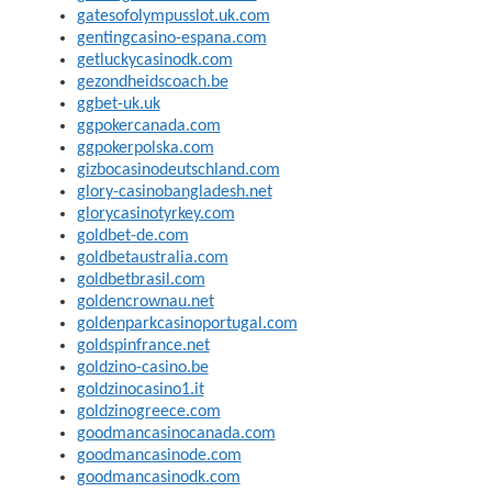
gatesofolympusslot.uk.com
gentingcasino-espana.com
getluckycasinodk.com
gezondheidscoach.be
ggbet-uk.uk
ggpokercanada.com
ggpokerpolska.com
gizbocasinodeutschland.com
glory-casinobangladesh.net
glorycasinotyrkey.com
goldbet-de.com
goldbetaustralia.com
goldbetbrasil.com
goldencrownau.net
goldenparkcasinoportugal.com
goldspinfrance.net
goldzino-casino.be
goldzinocasino1.it
goldzinogreece.com
goodmancasinocanada.com
goodmancasinode.com
goodmancasinodk.com