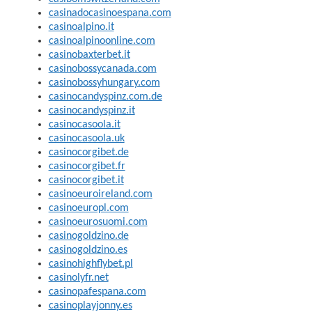
casinadocasinoespana.com
casinoalpino.it
casinoalpinoonline.com
casinobaxterbet.it
casinobossycanada.com
casinobossyhungary.com
casinocandyspinz.com.de
casinocandyspinz.it
casinocasoola.it
casinocasoola.uk
casinocorgibet.de
casinocorgibet.fr
casinocorgibet.it
casinoeuroireland.com
casinoeuropl.com
casinoeurosuomi.com
casinogoldzino.de
casinogoldzino.es
casinohighflybet.pl
casinolyfr.net
casinopafespana.com
casinoplayjonny.es