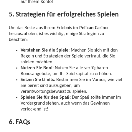
auf Ihrem Konto!
5. Strategien für erfolgreiches Spielen
Um das Beste aus Ihrem Erlebnis im
Pelican Casino
herauszuholen, ist es wichtig, einige Strategien zu
beachten:
Verstehen Sie die Spiele:
Machen Sie sich mit den
Regeln und Strategien der Spiele vertraut, die Sie
spielen möchten.
Nutzen Sie Boni:
Nutzen Sie alle verfügbaren
Bonusangebote, um Ihr Spielkapital zu erhöhen.
Setzen Sie Limits:
Bestimmen Sie im Voraus, wie viel
Sie bereit sind auszugeben, um
verantwortungsbewusst zu spielen.
Spielen Sie für den Spaß:
Der Spaß sollte immer im
Vordergrund stehen, auch wenn das Gewinnen
verlockend ist!
6. FAQs